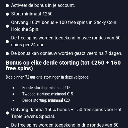
Activeer de bonus in je account.
Stort minimaal €250.
Ontvang 100% bonus + 100 free spins in Sticky Coin:
Hold the Spin.
De free spins worden toegekend in twee rondes van 50
spins per 24 uur.
De bonus kan opnieuw worden geactiveerd na 7 dagen.
Bonus op elke derde storting (tot €250 + 150
free spins)
Doe binnen 72 uur drie stortingen in deze volgorde:
Eerste storting: minimaal €15
Tweede storting: minimaal €15
Derde storting: minimaal €20
Ontvang daarna 150% bonus + 150 free spins voor Hot
Triple Sevens Special.
De free spins worden toegekend in drie rondes van 50