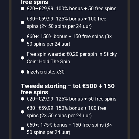
free spins
€20–€29,99: 100% bonus + 50 free spins
€30–€59,99: 125% bonus + 100 free
spins (2× 50 spins per 24 uur)
€60+: 150% bonus + 150 free spins (3×
50 spins per 24 uur)
Free spin waarde: €0,20 per spin in Sticky
Coin: Hold The Spin
Inzetvereiste: x30
Tweede storting – tot €500 + 150
free spins
€20–€29,99: 125% bonus + 50 free spins
€30–€59,99: 150% bonus + 100 free
spins (2× 50 spins per 24 uur)
€60+: 175% bonus + 150 free spins (3×
50 spins per 24 uur)